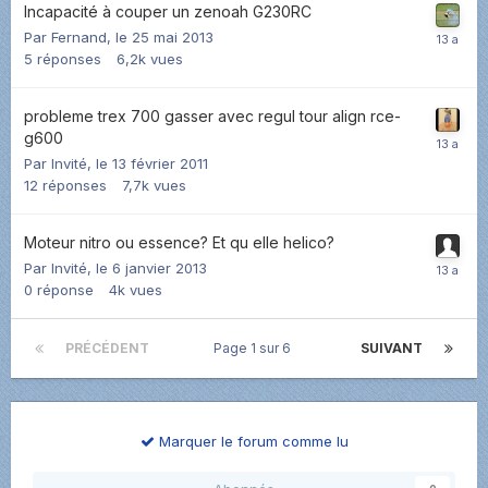
Incapacité à couper un zenoah G230RC
Par
Fernand
,
le 25 mai 2013
5
réponses
6,2k
vues
probleme trex 700 gasser avec regul tour align rce-
g600
Par Invité,
le 13 février 2011
12
réponses
7,7k
vues
Moteur nitro ou essence? Et qu elle helico?
Par Invité,
le 6 janvier 2013
0
réponse
4k
vues
PRÉCÉDENT
Page 1 sur 6
SUIVANT
Marquer le forum comme lu