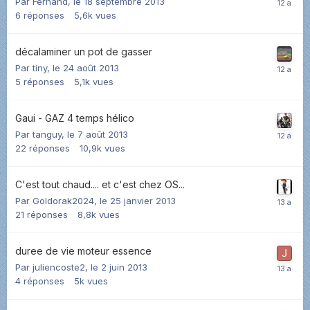
Par
Fernand
,
le 18 septembre 2013
6
réponses
5,6k
vues
décalaminer un pot de gasser
Par
tiny
,
le 24 août 2013
5
réponses
5,1k
vues
Gaui - GAZ 4 temps hélico
Par
tanguy
,
le 7 août 2013
22
réponses
10,9k
vues
C'est tout chaud.... et c'est chez OS...
Par
Goldorak2024
,
le 25 janvier 2013
21
réponses
8,8k
vues
duree de vie moteur essence
Par
juliencoste2
,
le 2 juin 2013
4
réponses
5k
vues