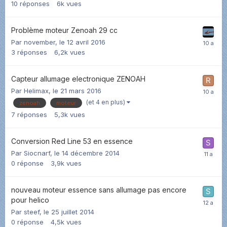
10
réponses
6k
vues
Problème moteur Zenoah 29 cc
Par
november
,
le 12 avril 2016
3
réponses
6,2k
vues
Capteur allumage electronique ZENOAH
Par
Helimax
,
le 21 mars 2016
(et 4 en plus)
zenoah
moteur
7
réponses
5,3k
vues
Conversion Red Line 53 en essence
Par
Siocnarf
,
le 14 décembre 2014
0
réponse
3,9k
vues
nouveau moteur essence sans allumage pas encore
pour helico
Par
steef
,
le 25 juillet 2014
0
réponse
4,5k
vues