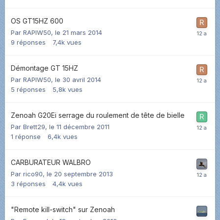
OS GT15HZ 600
Par
RAPIW50
,
le 21 mars 2014
9
réponses
7,4k
vues
Démontage GT 15HZ
Par
RAPIW50
,
le 30 avril 2014
5
réponses
5,8k
vues
Zenoah G20Ei serrage du roulement de tête de bielle
Par
Brett29
,
le 11 décembre 2011
1
réponse
6,4k
vues
CARBURATEUR WALBRO
Par
rico90
,
le 20 septembre 2013
3
réponses
4,4k
vues
"Remote kill-switch" sur Zenoah