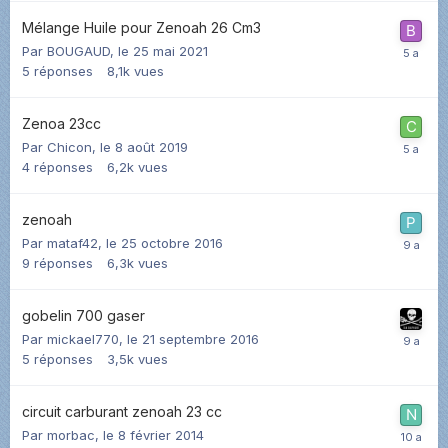
Mélange Huile pour Zenoah 26 Cm3
Par
BOUGAUD
,
le 25 mai 2021
5
réponses
8,1k
vues
Zenoa 23cc
Par
Chicon
,
le 8 août 2019
4
réponses
6,2k
vues
zenoah
Par
mataf42
,
le 25 octobre 2016
9
réponses
6,3k
vues
gobelin 700 gaser
Par
mickael770
,
le 21 septembre 2016
5
réponses
3,5k
vues
circuit carburant zenoah 23 cc
Par
morbac
,
le 8 février 2014