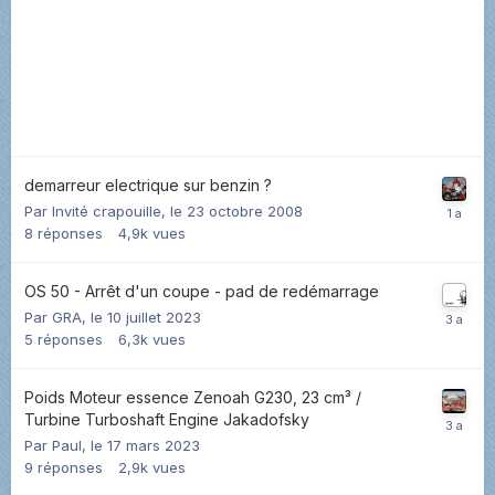
demarreur electrique sur benzin ?
Par Invité crapouille,
le 23 octobre 2008
8
réponses
4,9k
vues
OS 50 - Arrêt d'un coupe - pad de redémarrage
Par
GRA
,
le 10 juillet 2023
5
réponses
6,3k
vues
Poids Moteur essence Zenoah G230, 23 cm³ /
Turbine Turboshaft Engine Jakadofsky
Par
Paul
,
le 17 mars 2023
9
réponses
2,9k
vues