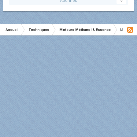
Abonnés
0
Accueil
Techniques
Moteurs Méthanol & Essence
Moteurs 