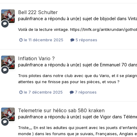
Bell 222 Schulter
paulinfrance
a répondu à un(e) sujet de
bbjodel
dans
Vint
Voilà de la lecture vintage. https://tmfk.org/antikrundan/got
le 11 décembre 2025
5 réponses
Inflation Vario ?
paulinfrance
a répondu à un(e) sujet de
Emmanuel 70
dan
Trois pilotes dans notre club avec que du Vario, et il se plai
attentes qui ne finisse pas pour les pièces, et vous ?
le 7 décembre 2025
7 réponses
Telemetrie sur hélico sab 580 kraken
paulinfrance
a répondu à un(e) sujet de
Vigor
dans
Télémé
Triste,,, En est les adultes qui jouent avec les jouets d'enfan
monde ) dans les forums que je suivais, Françaises, Anglais 