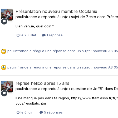
Présentation nouveau membre Occitanie
paulinfrance
a répondu à un(e) sujet de
Zesto
dans
Prése
Bien venue, quel coin ?
le 9 juillet
1 réponse
paulinfrance
a réagi à une réponse dans un sujet :
nouveau AS 350
paulinfrance
a réagi à une réponse dans un sujet :
nouveau AS 350
reprise helico apres 15 ans
paulinfrance
a répondu à un(e) question de
Jeff81
dans
Dé
Il ne manque pas dans ta région, https://www.ffam.asso.fr/f
vous/resultats.html
le 6 juin
5 réponses