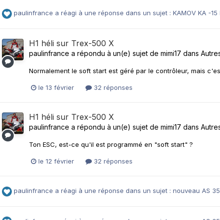
paulinfrance
a réagi à une réponse dans un sujet :
KAMOV KA -15 
H1 héli sur Trex-500 X
paulinfrance
a répondu à un(e) sujet de
mimi17
dans
Autre
Normalement le soft start est géré par le contrôleur, mais c'e
le 13 février
32 réponses
H1 héli sur Trex-500 X
paulinfrance
a répondu à un(e) sujet de
mimi17
dans
Autre
Ton ESC, est-ce qu'il est programmé en "soft start" ?
le 12 février
32 réponses
paulinfrance
a réagi à une réponse dans un sujet :
nouveau AS 350