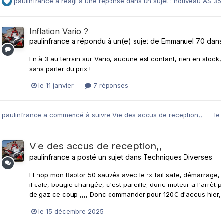
paulinfrance
a réagi à une réponse dans un sujet :
nouveau AS 350
Inflation Vario ?
paulinfrance
a répondu à un(e) sujet de
Emmanuel 70
dan
En à 3 au terrain sur Vario, aucune est contant, rien en stock,
sans parler du prix !
le 11 janvier
7 réponses
paulinfrance
a commencé à suivre
Vie des accus de reception,,
le
Vie des accus de reception,,
paulinfrance
a posté un sujet dans
Techniques Diverses
Et hop mon Raptor 50 sauvés avec le rx fail safe, démarrage, 
il cale, bougie changée, c'est pareille, donc moteur a l'arrêt pl
de gaz ce coup ,,,, Donc commander pour 120€ d'accus hier, le
le 15 décembre 2025