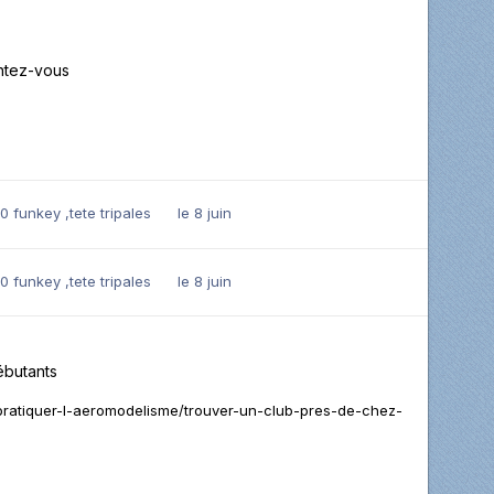
ntez-vous
 funkey ,tete tripales
le 8 juin
 funkey ,tete tripales
le 8 juin
butants
r/pratiquer-l-aeromodelisme/trouver-un-club-pres-de-chez-