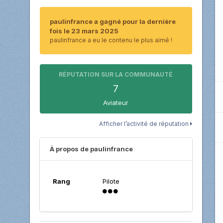
paulinfrance a gagné pour la dernière
fois le 23 mars 2025
paulinfrance a eu le contenu le plus aimé !
RÉPUTATION SUR LA COMMUNAUTÉ
7
Aviateur
Afficher l’activité de réputation
À propos de paulinfrance
Rang
Pilote