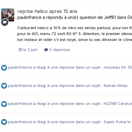
reprise helico apres 15 ans
paulinfrance
a répondu à un(e) question de
Jeff81
dans
Dé
Carburant helico a 10% de nitro est vendu partout, pour ton
pour le 401, menu 72 sorti RX N° 5. Attention, le premier déma
ton moteur et vider s'il est noyé, sinon tu vas dévisser le cô
le 2 juin
5 réponses
paulinfrance
a réagi à une réponse dans un sujet :
nouveau AS 350
paulinfrance
a réagi à une réponse dans un sujet :
Kaman Kmax
paulinfrance
a réagi à une réponse dans un sujet :
H225M Caracal
paulinfrance
a réagi à une réponse dans un sujet :
Super Puma le