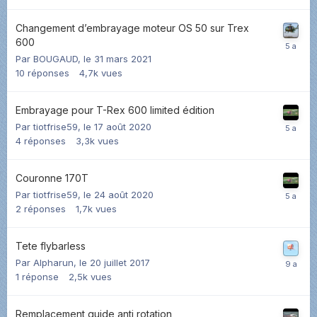
Changement d’embrayage moteur OS 50 sur Trex
600
Par
BOUGAUD
,
le 31 mars 2021
10
réponses
4,7k
vues
Embrayage pour T-Rex 600 limited édition
Par
tiotfrise59
,
le 17 août 2020
4
réponses
3,3k
vues
Couronne 170T
Par
tiotfrise59
,
le 24 août 2020
2
réponses
1,7k
vues
Tete flybarless
Par
Alpharun
,
le 20 juillet 2017
1
réponse
2,5k
vues
Remplacement guide anti rotation