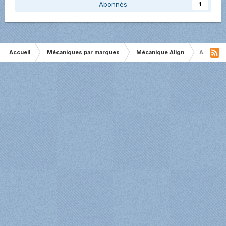
Abonnés
1
Accueil
Mécaniques par marques
Mécanique Align
Align T-