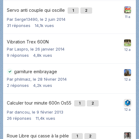
Servo anti couple qui oscille
1
2
Par
Serge13490
,
le 2 juin 2014
31
réponses
14,1k
vues
Vibration Trex 600N
Par
Laspro
,
le 26 janvier 2014
9
réponses
4,8k
vues
garniture embrayage
Par
philmaiz
,
le 28 février 2014
2
réponses
4,2k
vues
Calculer tour minute 600n Os55
1
2
Par
dancou
,
le 9 février 2013
26
réponses
11,4k
vues
Roue Libre qui casse à la pèle
1
2