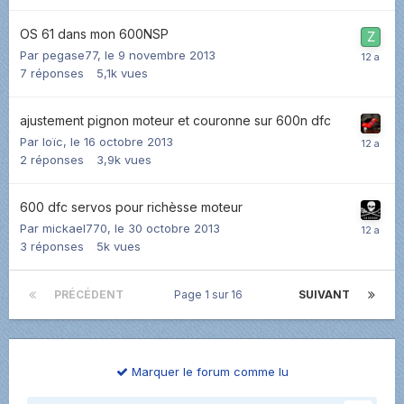
OS 61 dans mon 600NSP
Par
pegase77
,
le 9 novembre 2013
7
réponses
5,1k
vues
ajustement pignon moteur et couronne sur 600n dfc
Par
loïc
,
le 16 octobre 2013
2
réponses
3,9k
vues
600 dfc servos pour richèsse moteur
Par
mickael770
,
le 30 octobre 2013
3
réponses
5k
vues
PRÉCÉDENT
Page 1 sur 16
SUIVANT
Marquer le forum comme lu