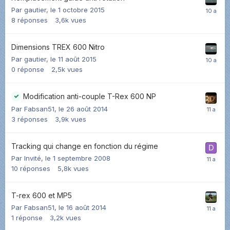
Par
gautier
,
le 1 octobre 2015
8
réponses
3,6k
vues
Dimensions TREX 600 Nitro
Par
gautier
,
le 11 août 2015
0
réponse
2,5k
vues
Modification anti-couple T-Rex 600 NP
Par
Fabsan51
,
le 26 août 2014
3
réponses
3,9k
vues
Tracking qui change en fonction du régime
Par Invité,
le 1 septembre 2008
10
réponses
5,8k
vues
T-rex 600 et MP5
Par
Fabsan51
,
le 16 août 2014
1
réponse
3,2k
vues