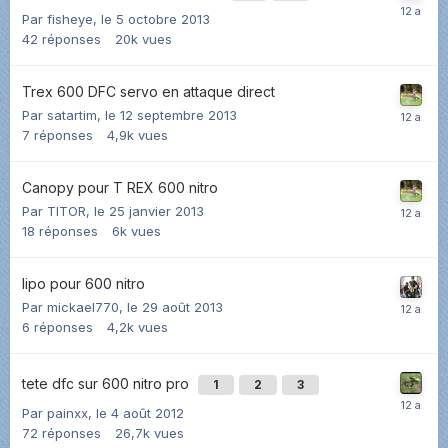
Par
fisheye
,
le 5 octobre 2013
42
réponses
20k
vues
Trex 600 DFC servo en attaque direct
Par
satartim
,
le 12 septembre 2013
7
réponses
4,9k
vues
Canopy pour T REX 600 nitro
Par
TITOR
,
le 25 janvier 2013
18
réponses
6k
vues
lipo pour 600 nitro
Par
mickael770
,
le 29 août 2013
6
réponses
4,2k
vues
tete dfc sur 600 nitro pro
1
2
3
Par
painxx
,
le 4 août 2012
72
réponses
26,7k
vues