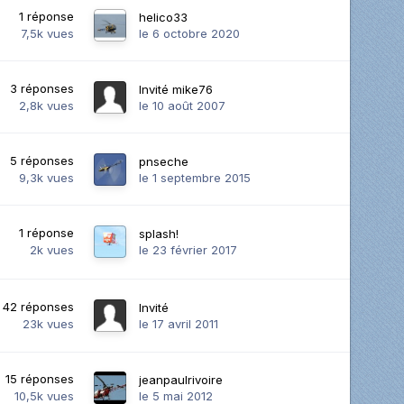
1
réponse
helico33
7,5k
vues
le 6 octobre 2020
3
réponses
Invité mike76
2,8k
vues
le 10 août 2007
5
réponses
pnseche
9,3k
vues
le 1 septembre 2015
1
réponse
splash!
2k
vues
le 23 février 2017
42
réponses
Invité
23k
vues
le 17 avril 2011
15
réponses
jeanpaulrivoire
10,5k
vues
le 5 mai 2012