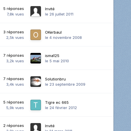
5
réponses
Invité
7,8k
vues
le 26 juillet 2011
3
réponses
OKerbaul
2,5k
vues
le 4 novembre 2008
7
réponses
isma125
3,2k
vues
le 5 mai 2010
7
réponses
Solutionbru
3,4k
vues
le 23 septembre 2009
5
réponses
Tigre ec 665
5,9k
vues
le 24 février 2012
2
réponses
Invité
3,9k
vues
le 14 mars 2011