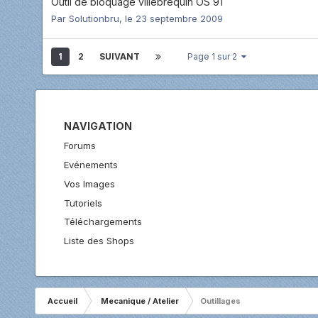
Outil de bloquage villebrequin OS 91
Par
Solutionbru
,
le 23 septembre 2009
1
2
SUIVANT
Page 1 sur 2
NAVIGATION
Forums
Evénements
Vos Images
Tutoriels
Téléchargements
Liste des Shops
Accueil
Mecanique / Atelier
Outillages