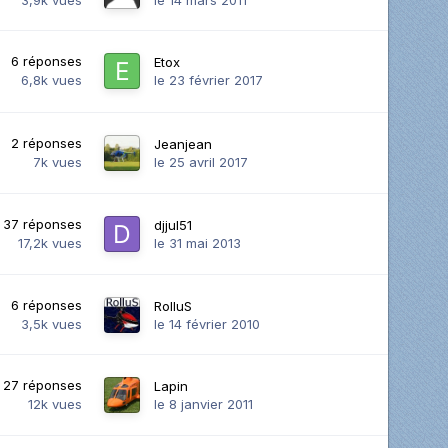
6
réponses
Etox
6,8k
vues
le 23 février 2017
2
réponses
Jeanjean
7k
vues
le 25 avril 2017
37
réponses
djjul51
17,2k
vues
le 31 mai 2013
6
réponses
RolluS
3,5k
vues
le 14 février 2010
27
réponses
Lapin
12k
vues
le 8 janvier 2011