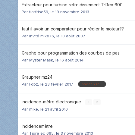
Extracteur pour turbine refroidissement T-Rex 600
Par
tiotfrise59
,
le 19 novembre 2013
faut il avoir un comparateur pour régler le moteur??
Par Invité mike76,
le 10 août 2007
Graphe pour programmation des courbes de pas
Par
Myster Mask
,
le 16 août 2014
Graupner mz24
Par
Fdbz
,
le 23 février 2017
phoenix rc 5
incidence-mètre électronique
1
2
Par
mike
,
le 21 avril 2010
Incidencemètre
Par
Tigre ec 665
,
le 3 novembre 2010