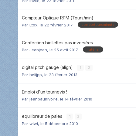
Par Invité,
le 22 février 2011
Compteur Optique RPM (Tours/min)
Par
Etox
,
le 22 février 2017
comptetoursminute
Confection biellettes pas inversées
Par
Jeanjean
,
le 25 avril 2017
matériel
digital pitch gauge (align)
1
2
Par
helijpp
,
le 23 février 2013
Emploi d'un tournevis !
Par
jeanpaulrivoire
,
le 14 février 2010
equilibreur de pales
1
2
Par
wiwi
,
le 5 décembre 2010