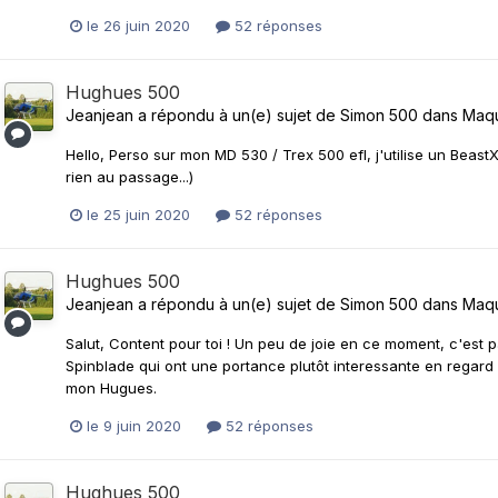
le 26 juin 2020
52 réponses
Hughues 500
Jeanjean
a répondu à un(e) sujet de
Simon 500
dans
Maqu
Hello, Perso sur mon MD 530 / Trex 500 efl, j'utilise un Beast
rien au passage...)
le 25 juin 2020
52 réponses
Hughues 500
Jeanjean
a répondu à un(e) sujet de
Simon 500
dans
Maqu
Salut, Content pour toi ! Un peu de joie en ce moment, c'est pa
Spinblade qui ont une portance plutôt interessante en regard 
mon Hugues.
le 9 juin 2020
52 réponses
Hughues 500