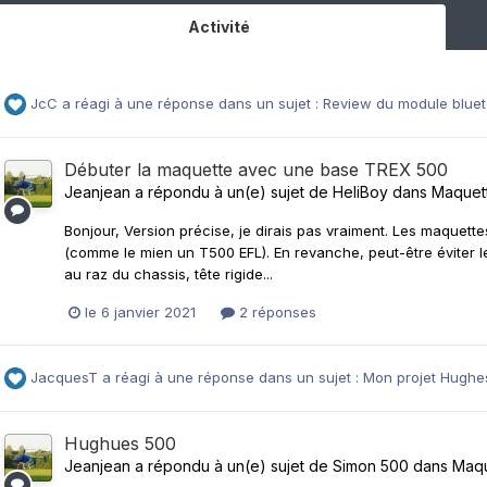
Activité
JcC
a réagi à une réponse dans un sujet :
Review du module bluet
Débuter la maquette avec une base TREX 500
Jeanjean
a répondu à un(e) sujet de
HeliBoy
dans
Maquet
Bonjour, Version précise, je dirais pas vraiment. Les maquett
(comme le mien un T500 EFL). En revanche, peut-être éviter l
au raz du chassis, tête rigide...
le 6 janvier 2021
2 réponses
JacquesT
a réagi à une réponse dans un sujet :
Mon projet Hughe
Hughues 500
Jeanjean
a répondu à un(e) sujet de
Simon 500
dans
Maqu