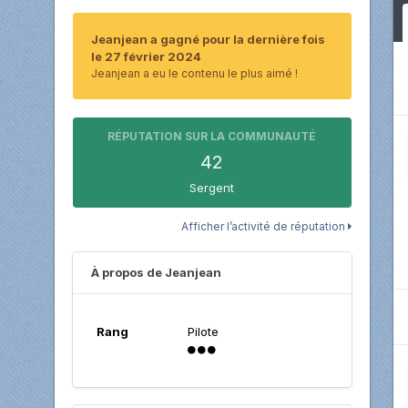
Jeanjean a gagné pour la dernière fois
le 27 février 2024
Jeanjean a eu le contenu le plus aimé !
RÉPUTATION SUR LA COMMUNAUTÉ
42
Sergent
Afficher l’activité de réputation
À propos de Jeanjean
Rang
Pilote