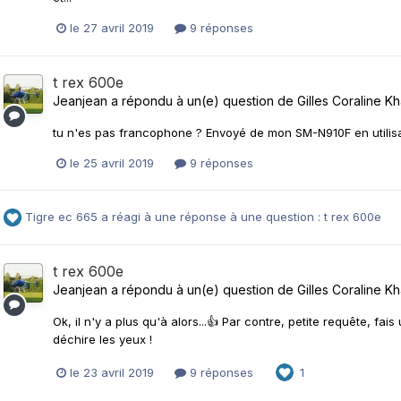
le 27 avril 2019
9 réponses
t rex 600e
Jeanjean
a répondu à un(e) question de
Gilles Coraline K
tu n'es pas francophone ? Envoyé de mon SM-N910F en utilis
le 25 avril 2019
9 réponses
Tigre ec 665
a réagi à une réponse à une question :
t rex 600e
t rex 600e
Jeanjean
a répondu à un(e) question de
Gilles Coraline K
Ok, il n'y a plus qu'à alors...👍 Par contre, petite requête, fa
déchire les yeux !
le 23 avril 2019
9 réponses
1