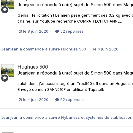
Jeanjean
a répondu à un(e) sujet de
Simon 500
dans
Maqu
Génial, fellicitation ! Le mien pèse gentiment ses 3,2 kg avec
chaîne, sur Youtube recherche COMPA TECH CHANNEL.
le 8 juin 2020
52 réponses
Jeanjean
a commencé à suivre
Hughues 500
le 4 juin 2020
Hughues 500
Jeanjean
a répondu à un(e) sujet de
Simon 500
dans
Maqu
salut idem, j'ai aussi intégré un Trex500 efl dans un Hugues.
Envoyé de mon SM-N910F en utilisant Tapatalk
le 4 juin 2020
52 réponses
Jeanjean
a commencé à suivre
Flybarless et systèmes de stabilisation