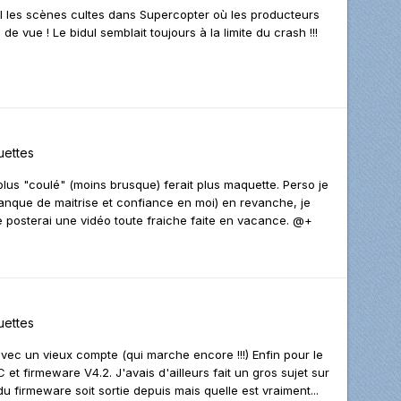
l les scènes cultes dans Supercopter où les producteurs
e vue ! Le bidul semblait toujours à la limite du crash !!!
ettes
lus "coulé" (moins brusque) ferait plus maquette. Perso je
manque de maitrise et confiance en moi) en revanche, je
 posterai une vidéo toute fraiche faite en vacance. @+
ettes
avec un vieux compte (qui marche encore !!!) Enfin pour le
et firmeware V4.2. J'avais d'ailleurs fait un gros sujet sur
du firmeware soit sortie depuis mais quelle est vraiment...