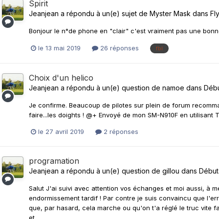
Spirit
Jeanjean
a répondu à un(e) sujet de
Myster Mask
dans
Fl
Bonjour le n°de phone en "clair" c'est vraiment pas une bonne
le 13 mai 2019
26 réponses
fbl
Choix d'un helico
Jeanjean
a répondu à un(e) question de
namoe
dans
Débu
Je confirme. Beaucoup de pilotes sur plein de forum recomm
faire...les doights ! @+ Envoyé de mon SM-N910F en utilisant 
le 27 avril 2019
2 réponses
programation
Jeanjean
a répondu à un(e) question de
gillou
dans
Début
Salut J'ai suivi avec attention vos échanges et moi aussi, à
endormissement tardif ! Par contre je suis convaincu que l'er
que, par hasard, cela marche ou qu'on t'a réglé le truc vite f
et...