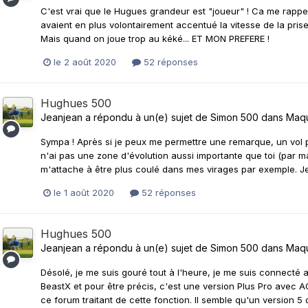
C'est vrai que le Hugues grandeur est "joueur" ! Ca me rappe
avaient en plus volontairement accentué la vitesse de la prise d
Mais quand on joue trop au kéké... ET MON PREFERE !
le 2 août 2020
52 réponses
Hughues 500
Jeanjean
a répondu à un(e) sujet de
Simon 500
dans
Maqu
Sympa ! Après si je peux me permettre une remarque, un vol p
n'ai pas une zone d'évolution aussi importante que toi (par 
m'attache à être plus coulé dans mes virages par exemple. Je
le 1 août 2020
52 réponses
Hughues 500
Jeanjean
a répondu à un(e) sujet de
Simon 500
dans
Maqu
Désolé, je me suis gouré tout à l'heure, je me suis connecté 
BeastX et pour être précis, c'est une version Plus Pro avec AC 
ce forum traitant de cette fonction. Il semble qu'un version 5 