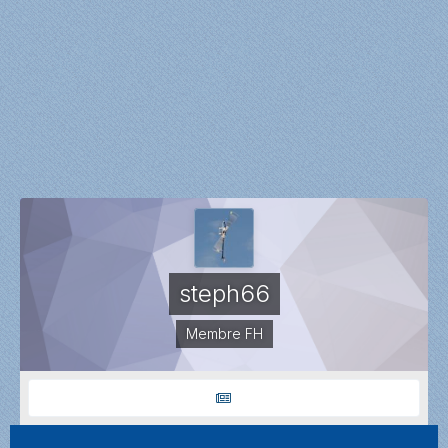
steph66
Membre FH