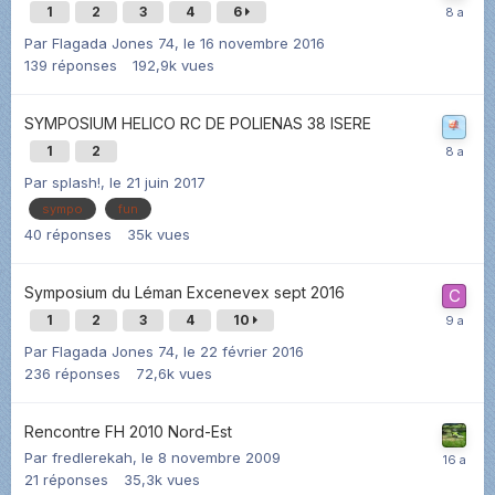
1
2
3
4
6
Par
Flagada Jones 74
,
le 16 novembre 2016
139
réponses
192,9k
vues
SYMPOSIUM HELICO RC DE POLIENAS 38 ISERE
1
2
Par
splash!
,
le 21 juin 2017
sympo
fun
40
réponses
35k
vues
Symposium du Léman Excenevex sept 2016
1
2
3
4
10
Par
Flagada Jones 74
,
le 22 février 2016
236
réponses
72,6k
vues
Rencontre FH 2010 Nord-Est
Par
fredlerekah
,
le 8 novembre 2009
21
réponses
35,3k
vues