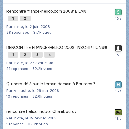
Rencontre france-helico.com 2008: BILAN
1
2
Par Invité,
le 2 juin 2008
28
réponses
37,1k
vues
RENCONTRE FRANCE-HELICO 2008: INSCRIPTIONS!!!
1
2
3
4
Par Invité,
le 27 avril 2008
81
réponses
52,2k
vues
Qui sera déjà sur le terrain demain à Bourges ?
Par
Mimache
,
le 29 mai 2008
10
réponses
32,6k
vues
rencontre hélico indoor Chambourcy
Par Invité,
le 19 février 2008
1
réponse
32,2k
vues