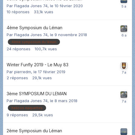
Par
Flagada Jones 74
,
le 10 février 2020
10
réponses
33,1k
vues
4ème Symposium du Léman
Par
Flagada Jones 74
,
le 9 novembre 2018
4ème symposium du léman
24
réponses
100,7k
vues
Winter Funfly 2019 - Le Muy 83
Par
pierredm
,
le 17 février 2019
2
réponses
29,1k
vues
3ème SYMPOSIUM DU LEMAN
Par
Flagada Jones 74
,
le 8 mars 2018
helicos maquettes
9
réponses
29,5k
vues
2ème Symposium du Léman