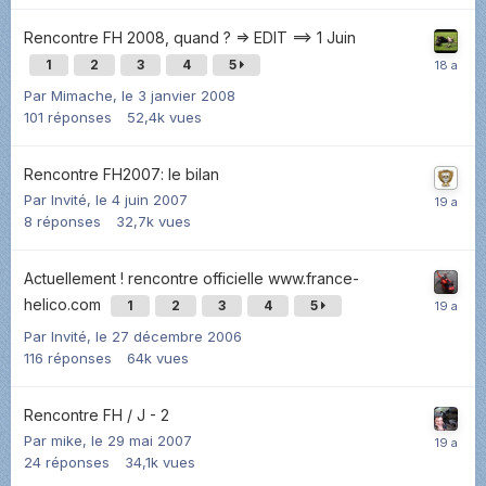
Rencontre FH 2008, quand ? => EDIT ==> 1 Juin
1
2
3
4
5
Par
Mimache
,
le 3 janvier 2008
101
réponses
52,4k
vues
Rencontre FH2007: le bilan
Par Invité,
le 4 juin 2007
8
réponses
32,7k
vues
Actuellement ! rencontre officielle www.france-
helico.com
1
2
3
4
5
Par Invité,
le 27 décembre 2006
116
réponses
64k
vues
Rencontre FH / J - 2
Par
mike
,
le 29 mai 2007
24
réponses
34,1k
vues