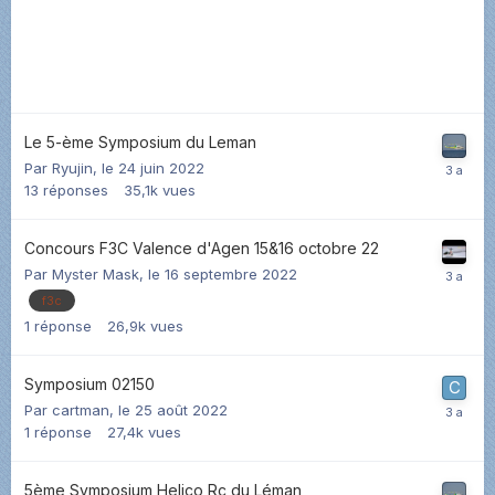
Le 5-ème Symposium du Leman
Par
Ryujin
,
le 24 juin 2022
13
réponses
35,1k
vues
Concours F3C Valence d'Agen 15&16 octobre 22
Par
Myster Mask
,
le 16 septembre 2022
f3c
1
réponse
26,9k
vues
Symposium 02150
Par
cartman
,
le 25 août 2022
1
réponse
27,4k
vues
5ème Symposium Helico Rc du Léman