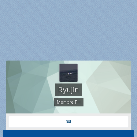
Ryujin
Membre FH