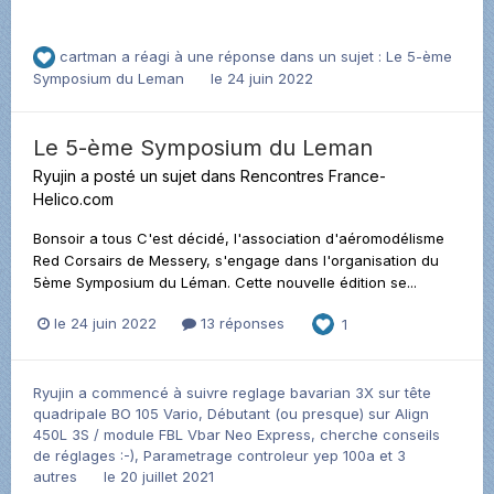
cartman
a réagi à une réponse dans un sujet :
Le 5-ème
Symposium du Leman
le 24 juin 2022
Le 5-ème Symposium du Leman
Ryujin
a posté un sujet dans
Rencontres France-
Helico.com
Bonsoir a tous C'est décidé, l'association d'aéromodélisme
Red Corsairs de Messery, s'engage dans l'organisation du
5ème Symposium du Léman. Cette nouvelle édition se...
le 24 juin 2022
13 réponses
1
Ryujin
a commencé à suivre
reglage bavarian 3X sur tête
quadripale BO 105 Vario
,
Débutant (ou presque) sur Align
450L 3S / module FBL Vbar Neo Express, cherche conseils
de réglages :-)
,
Parametrage controleur yep 100a
et 3
autres
le 20 juillet 2021