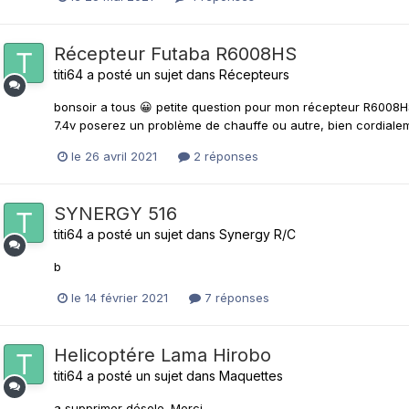
Récepteur Futaba R6008HS
titi64
a posté un sujet dans
Récepteurs
bonsoir a tous 😀 petite question pour mon récepteur R6008HS
7.4v poserez un problème de chauffe ou autre, bien cordiale
le 26 avril 2021
2 réponses
SYNERGY 516
titi64
a posté un sujet dans
Synergy R/C
b
le 14 février 2021
7 réponses
Helicoptére Lama Hirobo
titi64
a posté un sujet dans
Maquettes
a supprimer désole. Merci