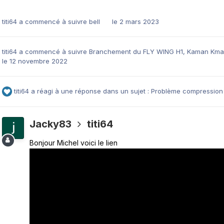
titi64
a commencé à suivre
bell
le 2 mars 2023
titi64
a commencé à suivre
Branchement du FLY WING H1
,
Kaman Kma
le 12 novembre 2022
titi64
a réagi à une réponse dans un sujet :
Problème compression
Jacky83
titi64
Bonjour Michel voici le lien