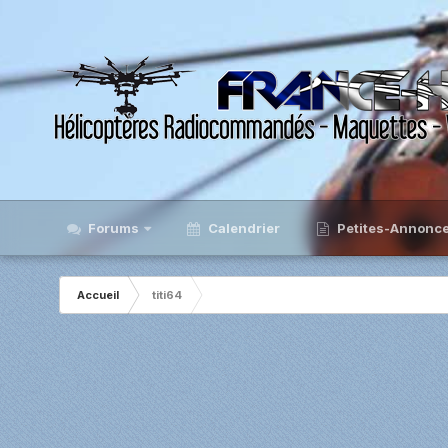
Forums
Calendrier
Petites-Annonc
Accueil
titi64