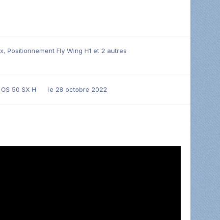
x
,
Positionnement Fly Wing H1
et 2 autres
 OS 50 SX H
le 28 octobre 2022