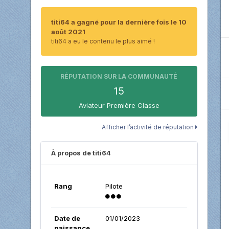
titi64 a gagné pour la dernière fois le 10
août 2021
titi64 a eu le contenu le plus aimé !
RÉPUTATION SUR LA COMMUNAUTÉ
15
Aviateur Première Classe
Afficher l’activité de réputation
À propos de titi64
Rang
Pilote
Date de
01/01/2023
naissance