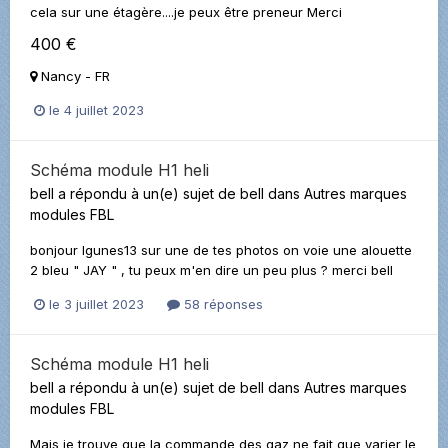
cela sur une étagère....je peux être preneur Merci
400 €
Nancy - FR
le 4 juillet 2023
Schéma module H1 heli
bell
a répondu à un(e) sujet de
bell
dans
Autres marques
modules FBL
bonjour Igunes13 sur une de tes photos on voie une alouette
2 bleu " JAY " , tu peux m'en dire un peu plus ? merci bell
le 3 juillet 2023
58 réponses
Schéma module H1 heli
bell
a répondu à un(e) sujet de
bell
dans
Autres marques
modules FBL
Mais je trouve que la commande des gaz ne fait que varier le