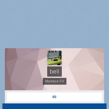
bell
Membre FH