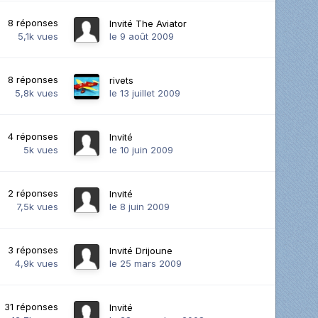
8
réponses
Invité The Aviator
5,1k
vues
le 9 août 2009
8
réponses
rivets
5,8k
vues
le 13 juillet 2009
4
réponses
Invité
5k
vues
le 10 juin 2009
2
réponses
Invité
7,5k
vues
le 8 juin 2009
3
réponses
Invité Drijoune
4,9k
vues
le 25 mars 2009
31
réponses
Invité