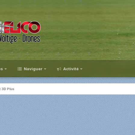
es
Naviguer
Activité
t 3D Plus