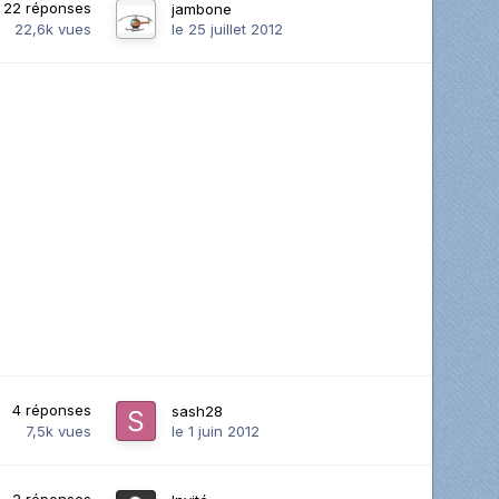
22
réponses
jambone
22,6k
vues
le 25 juillet 2012
4
réponses
sash28
7,5k
vues
le 1 juin 2012
2
réponses