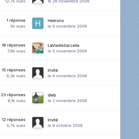
12,7k
vues
le 28 novembre 2008
1
réponse
Helirono
5k
vues
le 9 novembre 2008
18
réponses
LaVieilleSarcelle
7,8k
vues
le 5 novembre 2008
15
réponses
Invité
6,3k
vues
le 4 novembre 2008
23
réponses
dleb
8,1k
vues
le 2 novembre 2008
12
réponses
Invité
5,7k
vues
le 9 octobre 2008