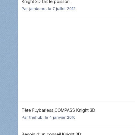
Knight 3D fait le poisson...
Par
jambone
,
le 7 juillet 2012
Tête FLybarless COMPASS Knight 3D
Par
thehub
,
le 4 janvier 2010
Besoin d'un conseil Knight 3D