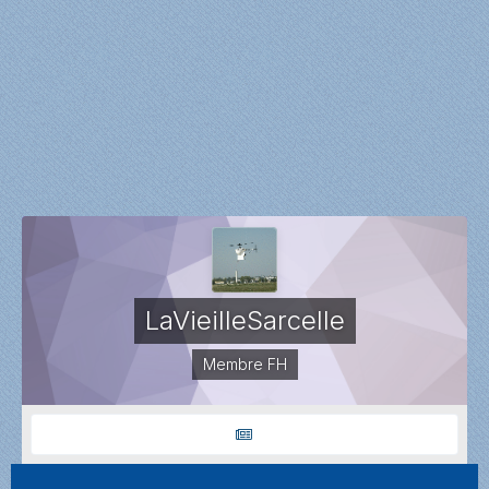
LaVieilleSarcelle
Membre FH