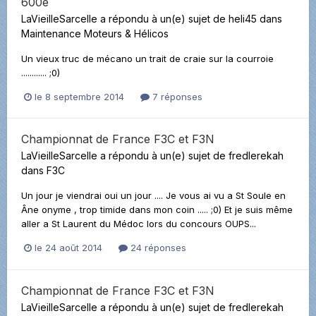
600e
LaVieilleSarcelle
a répondu à un(e) sujet de
heli45
dans
Maintenance Moteurs & Hélicos
Un vieux truc de mécano un trait de craie sur la courroie
............ ;0)
le 8 septembre 2014
7 réponses
Championnat de France F3C et F3N
LaVieilleSarcelle
a répondu à un(e) sujet de
fredlerekah
dans
F3C
Un jour je viendrai oui un jour .... Je vous ai vu a St Soule en
Âne onyme , trop timide dans mon coin ..... ;0) Et je suis même
aller a St Laurent du Médoc lors du concours OUPS...
le 24 août 2014
24 réponses
Championnat de France F3C et F3N
LaVieilleSarcelle
a répondu à un(e) sujet de
fredlerekah