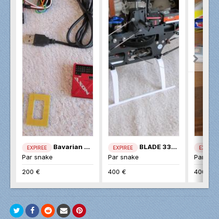
Bavarian AXON
BLADE 330S
EXPIREE
EXPIREE
EXPIREE
Par
snake
Par
snake
Par
sna
200 €
400 €
400 €