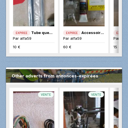
Tube queu et cardan T-Rex 600
Accessoires divers
EXPIREE
EXPIREE
EXPIREE
Par
alfa59
Par
alfa59
Par
alf
10 €
60 €
15 €
Other adverts from annonces-expirées
VENTE
VENTE