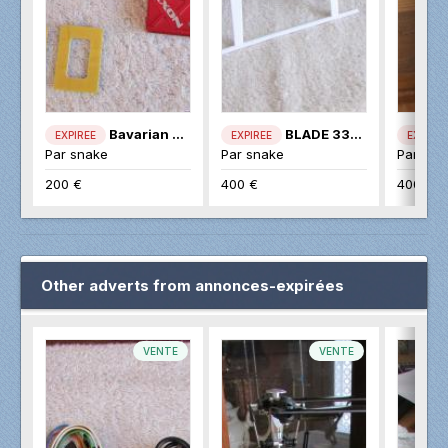
Bavarian AXON
BLADE 330S
EXPIREE
EXPIREE
EXPIREE
Par
snake
Par
snake
Par
sna
200 €
400 €
400 €
Other adverts from annonces-expirées
VENTE
VENTE