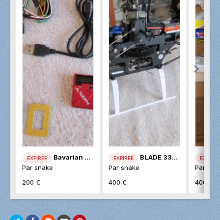
Bavarian AXON
BLADE 330S
EXPIREE
EXPIREE
EXPIREE
Par
snake
Par
snake
Par
sna
200 €
400 €
400 €