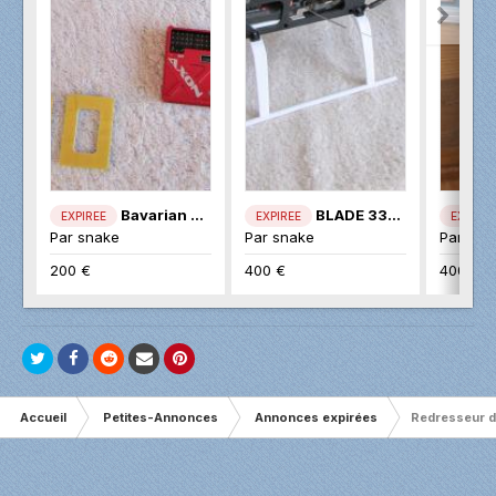
Bavarian AXON
BLADE 330S
EXPIREE
EXPIREE
EXPIREE
Par
snake
Par
snake
Par
sna
200 €
400 €
400 €
Accueil
Petites-Annonces
Annonces expirées
Redresseur d