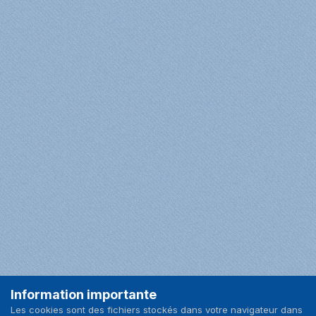
Information importante
Facebook
Les cookies sont des fichiers stockés dans votre navigateur dans