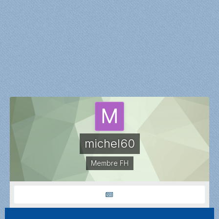
michel60
Membre FH