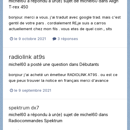
michel60
a répondu à un(e) sujet de
michel60
dans
Align
T-rex 450
bonjour. merci a vous. j'ai traduit avec google trad. mais c'est
gentil de votre pars . cordialement RE,je suis a carros
actuellement chez mon fils . vous etes de quel coin , slts
le 9 octobre 2021
3 réponses
radiolink at9s
michel60
a posté une question dans
Débutants
bonjour j'ai acheté un émetteur RADIOLINK AT9S . ou est ce
que peux trouver la notice en français merci d'avance
le 9 septembre 2021
spektrum dx7
michel60
a répondu à un(e) sujet de
michel60
dans
Radiocommandes Spektrum