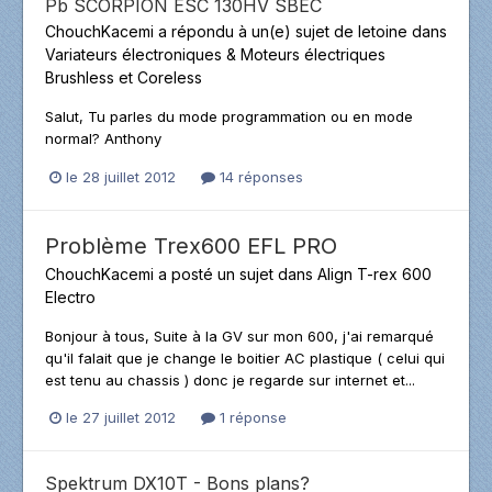
Pb SCORPION ESC 130HV SBEC
ChouchKacemi
a répondu à un(e) sujet de
letoine
dans
Variateurs électroniques & Moteurs électriques
Brushless et Coreless
Salut, Tu parles du mode programmation ou en mode
normal? Anthony
le 28 juillet 2012
14 réponses
Problème Trex600 EFL PRO
ChouchKacemi
a posté un sujet dans
Align T-rex 600
Electro
Bonjour à tous, Suite à la GV sur mon 600, j'ai remarqué
qu'il falait que je change le boitier AC plastique ( celui qui
est tenu au chassis ) donc je regarde sur internet et...
le 27 juillet 2012
1 réponse
Spektrum DX10T - Bons plans?