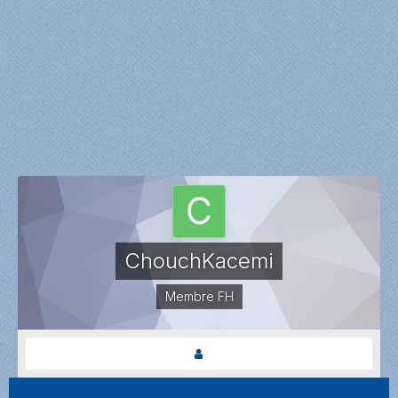
ChouchKacemi
Membre FH