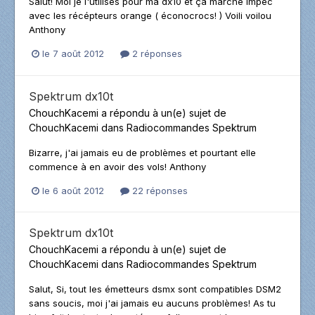
Salut! Moi je l'utilises pour ma dx10 et ça marche impec
avec les récépteurs orange ( éconocrocs! ) Voili voilou
Anthony
le 7 août 2012
2 réponses
Spektrum dx10t
ChouchKacemi
a répondu à un(e) sujet de
ChouchKacemi
dans
Radiocommandes Spektrum
Bizarre, j'ai jamais eu de problèmes et pourtant elle
commence à en avoir des vols! Anthony
le 6 août 2012
22 réponses
Spektrum dx10t
ChouchKacemi
a répondu à un(e) sujet de
ChouchKacemi
dans
Radiocommandes Spektrum
Salut, Si, tout les émetteurs dsmx sont compatibles DSM2
sans soucis, moi j'ai jamais eu aucuns problèmes! As tu