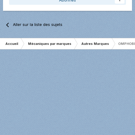
Abonnés
1
Aller sur la liste des sujets
Accueil
Mécaniques par marques
Autres Marques
OMPHOBBY