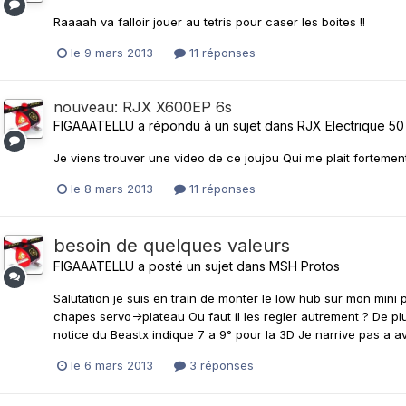
Raaaah va falloir jouer au tetris pour caser les boites !!
le 9 mars 2013
11 réponses
nouveau: RJX X600EP 6s
FIGAAATELLU
a répondu à un sujet dans
RJX Electrique 50
Je viens trouver une video de ce joujou Qui me plait fortement !
le 8 mars 2013
11 réponses
besoin de quelques valeurs
FIGAAATELLU
a posté un sujet dans
MSH Protos
Salutation je suis en train de monter le low hub sur mon mini p
chapes servo->plateau Ou faut il les regler autrement ? De pl
notice du Beastx indique 7 a 9° pour la 3D Je narrive pas a av
le 6 mars 2013
3 réponses