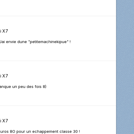
i X7
! Jai envie dune "petitemachinekipue" !
i X7
 manque un peu des fois 8)
i X7
5 euros 8O pour un echappement classe 30 !