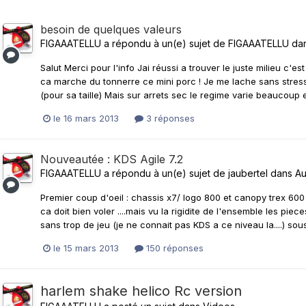
besoin de quelques valeurs
FIGAAATELLU
a répondu à un(e) sujet de
FIGAAATELLU
da
Salut Merci pour l'info Jai réussi a trouver le juste milieu c'e
ca marche du tonnerre ce mini porc ! Je me lache sans stress
(pour sa taille) Mais sur arrets sec le regime varie beaucoup e
le 16 mars 2013
3 réponses
Nouveautée : KDS Agile 7.2
FIGAAATELLU
a répondu à un(e) sujet de
jaubertel
dans
Au
Premier coup d'oeil : chassis x7/ logo 800 et canopy trex 600 n
ca doit bien voler ....mais vu la rigidite de l'ensemble les pie
sans trop de jeu (je ne connait pas KDS a ce niveau la....) sous 
le 15 mars 2013
150 réponses
harlem shake helico Rc version