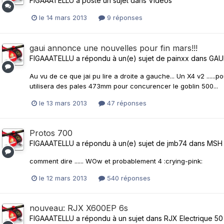
FIGAAATELLU
a posté un sujet dans
Videos
le 14 mars 2013
9 réponses
gaui annonce une nouvelles pour fin mars!!!
FIGAAATELLU
a répondu à un(e) sujet de
painxx
dans
GAU
Au vu de ce que jai pu lire a droite a gauche... Un X4 v2 ......p
utilisera des pales 473mm pour concurencer le goblin 500...
le 13 mars 2013
47 réponses
Protos 700
FIGAAATELLU
a répondu à un(e) sujet de
jmb74
dans
MSH 
comment dire ...... WOw et probablement 4 :crying-pink:
le 12 mars 2013
540 réponses
nouveau: RJX X600EP 6s
FIGAAATELLU
a répondu à un sujet dans
RJX Electrique 50