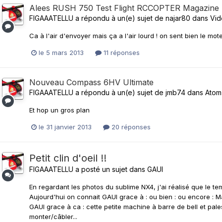
Alees RUSH 750 Test Flight RCCOPTER Magazine
FIGAAATELLU
a répondu à un(e) sujet de
najar80
dans
Vid
Ca à l'air d'envoyer mais ça a l'air lourd ! on sent bien le moteu
le 5 mars 2013
11 réponses
Nouveau Compass 6HV Ultimate
FIGAAATELLU
a répondu à un(e) sujet de
jmb74
dans
Atom
Et hop un gros plan
le 31 janvier 2013
20 réponses
Petit clin d'oeil !!
FIGAAATELLU
a posté un sujet dans
GAUI
En regardant les photos du sublime NX4, j'ai réalisé que le tem
Aujourd'hui on connait GAUI grace à : ou bien : ou encore : 
GAUI grace à ca : cette petite machine à barre de bell et pales b
monter/câbler...