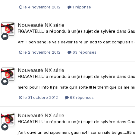
le 4 novembre 2012
1 réponse
Nouveauté NX série
FIGAAATELLU
a répondu à un(e) sujet de
sylvère
dans
Gau
Arf !!! bon sang je vais devoir faire un add to cart compulsif !
le 2 novembre 2012
63 réponses
Nouveauté NX série
FIGAAATELLU
a répondu à un(e) sujet de
sylvère
dans
Gau
merci pour l'info !! j'ai hate qu'il sorte !!! le thermique ca me
le 31 octobre 2012
63 réponses
Nouveauté NX série
FIGAAATELLU
a répondu à un(e) sujet de
sylvère
dans
Gau
j'ai trouvé un échappement gaui nx4 ! sur un site belge.....8