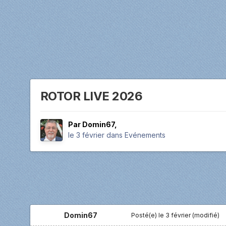
ROTOR LIVE 2026
Par
Domin67
,
le 3 février
dans
Evénements
Domin67
Posté(e)
le 3 février
(modifié)