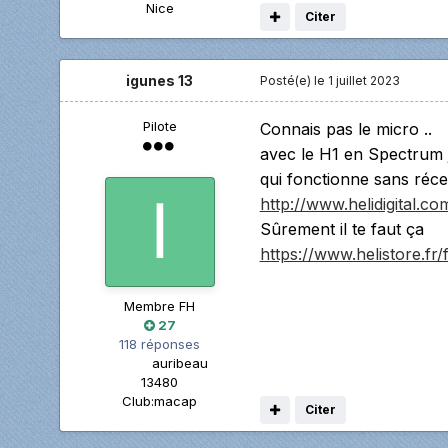
Nice
Citer
igunes 13
Posté(e)
le 1 juillet 2023
Pilote
Connais pas le micro ..
avec le H1 en Spectrum 
qui fonctionne sans réc
http://www.helidigital.
Sûrement il te faut ça
https://www.helistore.fr
Membre FH
27
118 réponses
auribeau
13480
Club:
macap
Citer