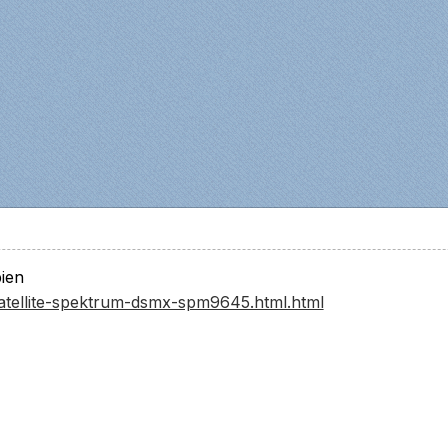
bien
/satellite-spektrum-dsmx-spm9645.html.html