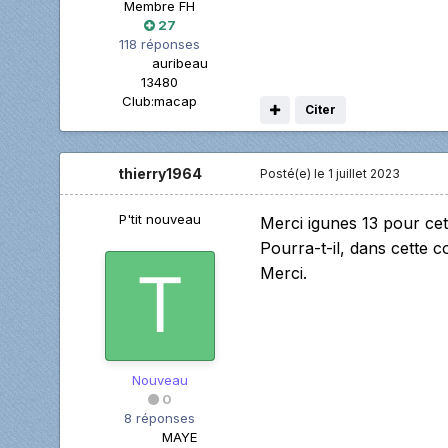
Membre FH
27
118 réponses
auribeau
13480
Club:
macap
Citer
thierry1964
Posté(e)
le 1 juillet 2023
P'tit nouveau
Merci igunes 13 pour cett
Pourra-t-il, dans cette
Merci.
Nouveau
0
8 réponses
MAYE