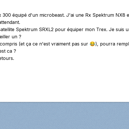
x 300 équipé d'un microbeast. J'ai une Rx Spektrum NX8 e
attendant.
satellite Spektrum SRXL2 pour équiper mon Trex. Je suis u
ller un ?
ien compris (et ça ce n'est vraiment pas sur
), pourra rempl
😂
est ca ?
etours.