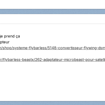
je prend ça
epteur
com/shop/systeme-flybarless/5148-convertisseur-flywing-ds
/fr/flybarless-beastx/262-adaptateur-microbeast-pour-satel