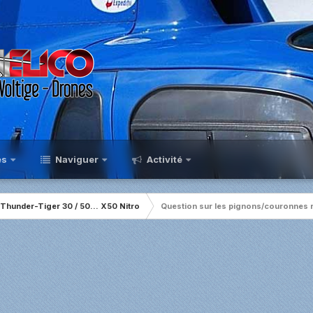
es
Naviguer
Activité
Thunder-Tiger 30 / 50... X50 Nitro
Question sur les pignons/couronnes 