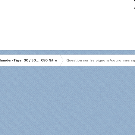
hunder-Tiger 30 / 50... X50 Nitro
Question sur les pignons/couronnes ra