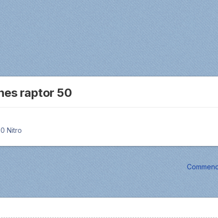
nes raptor 50
0 Nitro
Commence