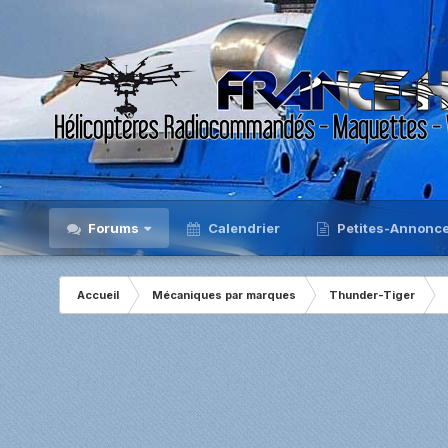
Forums
Calendrier
Petites-Annonc
Accueil
Mécaniques par marques
Thunder-Tiger