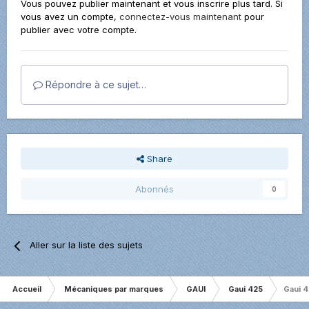
Vous pouvez publier maintenant et vous inscrire plus tard. Si
vous avez un compte,
connectez-vous maintenant
pour
publier avec votre compte.
Répondre à ce sujet…
Share
Abonnés
0
Aller sur la liste des sujets
Accueil
Mécaniques par marques
GAUI
Gaui 425
Gaui 