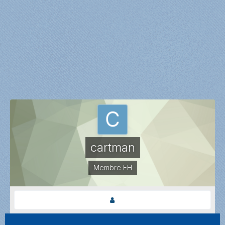
cartman
Membre FH