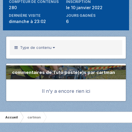
COMPTEUR DE CONTENUS
INSCRIPTION
280
le 10 janvier 2022
DERNIÈRE VISITE
JOURS GAGNÉS
dimanche à 23:02
6
Type de contenu
commentaires de Tuto posté(e)s par cartman
Il n’y a encore rien ici
Accueil
cartman