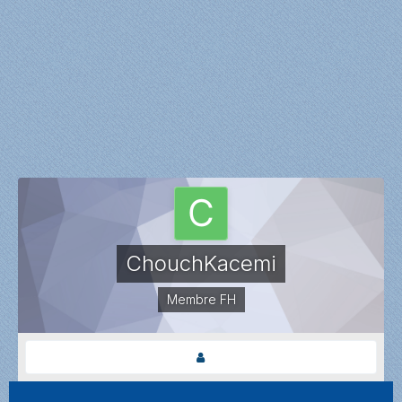
ChouchKacemi
Membre FH