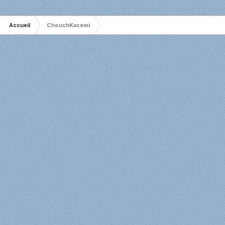
Accueil
ChouchKacemi