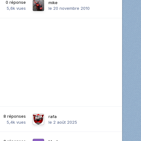
0
réponse
mike
5,6k
vues
le 20 novembre 2010
8
réponses
rafa
5,4k
vues
le 2 août 2025