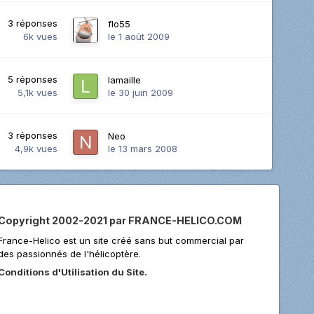
3
réponses
flo55
6k
vues
le 1 août 2009
5
réponses
lamaille
5,1k
vues
le 30 juin 2009
3
réponses
Neo
4,9k
vues
le 13 mars 2008
Copyright 2002-2021 par FRANCE-HELICO.COM
France-Helico est un site créé sans but commercial par
des passionnés de l'hélicoptère.
Conditions d'Utilisation du Site.