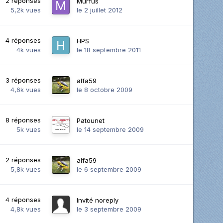
2
réponses
Murfus
5,2k
vues
le 2 juillet 2012
4
réponses
HPS
4k
vues
le 18 septembre 2011
3
réponses
alfa59
4,6k
vues
le 8 octobre 2009
8
réponses
Patounet
5k
vues
le 14 septembre 2009
2
réponses
alfa59
5,8k
vues
le 6 septembre 2009
4
réponses
Invité noreply
4,8k
vues
le 3 septembre 2009