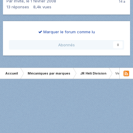
Par Invité,
le 1 février 2008
13
réponses
8,4k
vues
Marquer le forum comme lu
Abonnés
0
Accueil
Mécaniques par marques
JR Héli Division
Venture