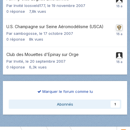
Par Invité loosveld177,
le 19 novembre 2007
0
réponse
7,8k
vues
U.S. Champagne sur Seine Aéromodélisme (USCA)
Par
sambogosse
,
le 17 octobre 2007
0
réponse
8k
vues
Club des Mouettes d'Epinay sur Orge
Par Invité,
le 20 septembre 2007
0
réponse
6,3k
vues
Marquer le forum comme lu
Abonnés
1