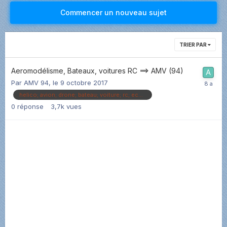
Commencer un nouveau sujet
TRIER PAR
Aeromodélisme, Bateaux, voitures RC ==> AMV (94)
Par
AMV 94
,
le 9 octobre 2017
helico; avion; drone; bateau; voiture; rc; ecolage
0
réponse
3,7k
vues