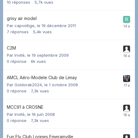
10
réponses
5,7k
vues
grisy air model
Par
capvoltige
,
le 19 décembre 2011
7
réponses
5,4k
vues
C2M
Par Invité,
le 19 septembre 2009
0
réponse
6k
vues
AMCL Aéro-Modele Club de Limay
Par
Goldorak2024
,
le 1 octobre 2008
0
réponse
7,3k
vues
MCC91 à CROSNE
Par Invité,
le 16 juin 2008
0
réponse
7,3k
vues
Fun Fly Club Lognes Emerainville